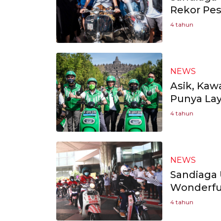
Rekor Pes
4 tahun
NEWS
Asik, Kaw
Punya Lay
4 tahun
NEWS
Sandiaga 
Wonderful
4 tahun