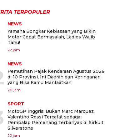
RITA TERPOPULER
NEWS
1
Yamaha Bongkar Kebiasaan yang Bikin
Motor Cepat Bermasalah, Ladies Wajib
Tahu!
22 jam
NEWS
2
Pemutihan Pajak Kendaraan Agustus 2026
di 10 Provinsi, Ini Daerah dan Keringanan
yang Bisa Kamu Manfaatkan
20 jam
SPORT
3
MotoGP Inggris: Bukan Marc Marquez,
Valentino Rossi Tercatat sebagai
Pembalap Pemenang Terbanyak di Sirkuit
Silverstone
22 jam