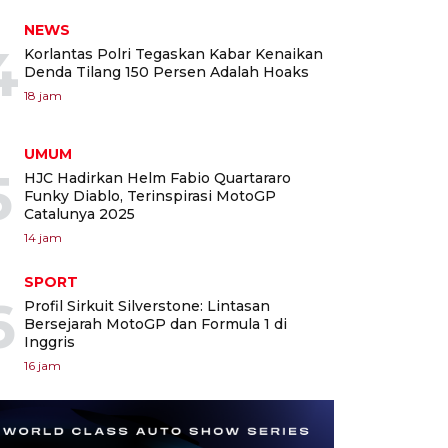
NEWS
4
Korlantas Polri Tegaskan Kabar Kenaikan
Denda Tilang 150 Persen Adalah Hoaks
18 jam
UMUM
5
HJC Hadirkan Helm Fabio Quartararo
Funky Diablo, Terinspirasi MotoGP
Catalunya 2025
14 jam
SPORT
6
Profil Sirkuit Silverstone: Lintasan
Bersejarah MotoGP dan Formula 1 di
Inggris
16 jam