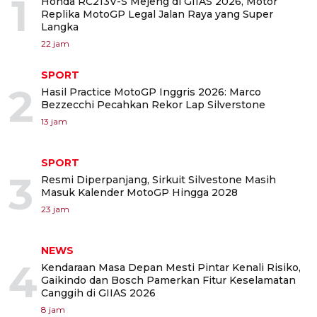
1
Honda RC213V-S Mejeng di GIIAS 2026, Motor
Replika MotoGP Legal Jalan Raya yang Super
Langka
22 jam
SPORT
2
Hasil Practice MotoGP Inggris 2026: Marco
Bezzecchi Pecahkan Rekor Lap Silverstone
13 jam
SPORT
3
Resmi Diperpanjang, Sirkuit Silvestone Masih
Masuk Kalender MotoGP Hingga 2028
23 jam
NEWS
4
Kendaraan Masa Depan Mesti Pintar Kenali Risiko,
Gaikindo dan Bosch Pamerkan Fitur Keselamatan
Canggih di GIIAS 2026
8 jam