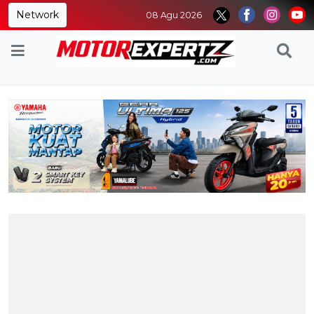
Network
08 Agu 2026