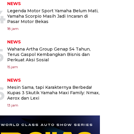
NEWS
4
Legenda Motor Sport Yamaha Belum Mati,
Yamaha Scorpio Masih Jadi Incaran di
Pasar Motor Bekas
18 jam
NEWS
5
Wahana Artha Group Genap 54 Tahun,
Terus Gaspol Kembangkan Bisnis dan
Perkuat Aksi Sosial
15 jam
NEWS
6
Mesin Sama, tapi Karakternya Berbeda!
Kupas 3 Skutik Yamaha Maxi Family: Nmax,
Aerox dan Lexi
13 jam