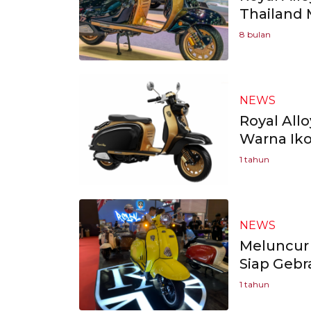
Thailand 
8 bulan
NEWS
Royal All
Warna Iko
1 tahun
NEWS
Meluncur d
Siap Gebr
1 tahun