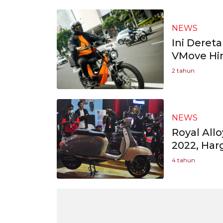
NEWS
Ini Deret
VMove Hi
2 tahun
NEWS
Royal All
2022, Har
4 tahun