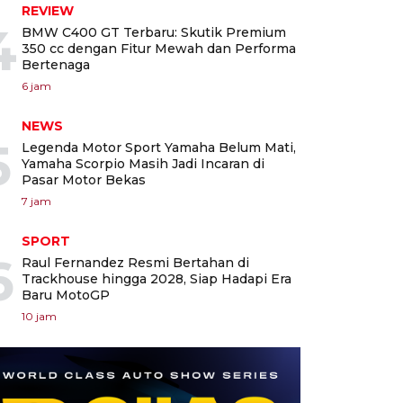
REVIEW
4
BMW C400 GT Terbaru: Skutik Premium
350 cc dengan Fitur Mewah dan Performa
Bertenaga
6 jam
NEWS
5
Legenda Motor Sport Yamaha Belum Mati,
Yamaha Scorpio Masih Jadi Incaran di
Pasar Motor Bekas
7 jam
SPORT
6
Raul Fernandez Resmi Bertahan di
Trackhouse hingga 2028, Siap Hadapi Era
Baru MotoGP
10 jam