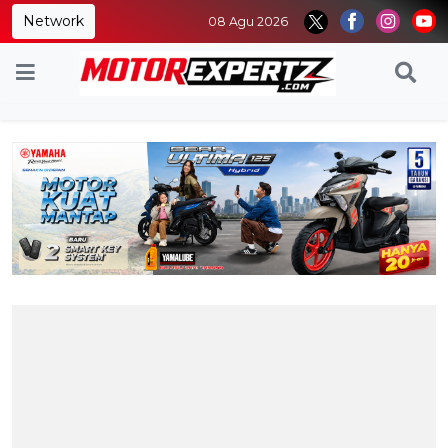
Network
08 Agu 2026