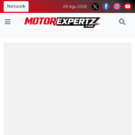
Network
09 Agu 2026