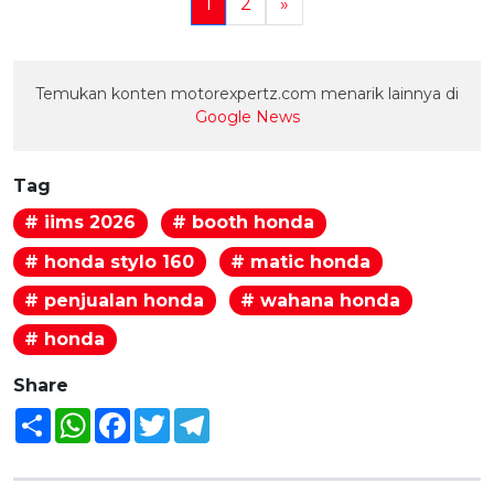
1
2
»
Temukan konten motorexpertz.com menarik lainnya di
Google News
Tag
# iims 2026
# booth honda
# honda stylo 160
# matic honda
# penjualan honda
# wahana honda
# honda
Share
Share
WhatsApp
Facebook
Twitter
Telegram