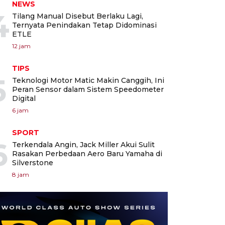
NEWS
4
Tilang Manual Disebut Berlaku Lagi,
Ternyata Penindakan Tetap Didominasi
ETLE
12 jam
TIPS
5
Teknologi Motor Matic Makin Canggih, Ini
Peran Sensor dalam Sistem Speedometer
Digital
6 jam
SPORT
6
Terkendala Angin, Jack Miller Akui Sulit
Rasakan Perbedaan Aero Baru Yamaha di
Silverstone
8 jam