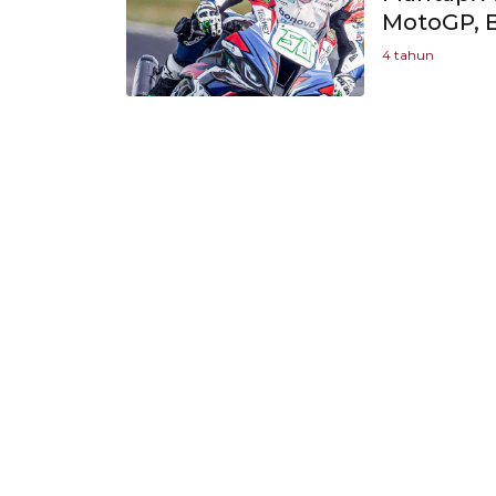
MotoGP, B
4 tahun