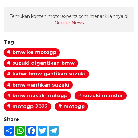
Temukan konten motorexpertz.com menarik lainnya di
Google News
Tag
# bmw ke motogp
# suzuki digantikan bmw
# kabar bmw gantikan suzuki
# bmw gantikan suzuki
# bmw masuk motogp
# suzuki mundur
# motogp 2022
# motogp
Share
Share
WhatsApp
Facebook
Twitter
Telegram