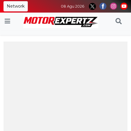
Network
08 Agu 2026