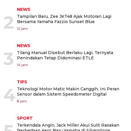
NEWS
2
Tampilan Baru, Zee JKT48 Ajak Motoran Lagi
Bersama Yamaha Fazzio Sunset Blue
12 jam
NEWS
3
Tilang Manual Disebut Berlaku Lagi, Ternyata
Penindakan Tetap Didominasi ETLE
14 jam
TIPS
4
Teknologi Motor Matic Makin Canggih, Ini Peran
Sensor dalam Sistem Speedometer Digital
8 jam
SPORT
Terkendala Angin, Jack Miller Akui Sulit Rasakan
Perbedaan Aero Baru Yamaha di Silverstone