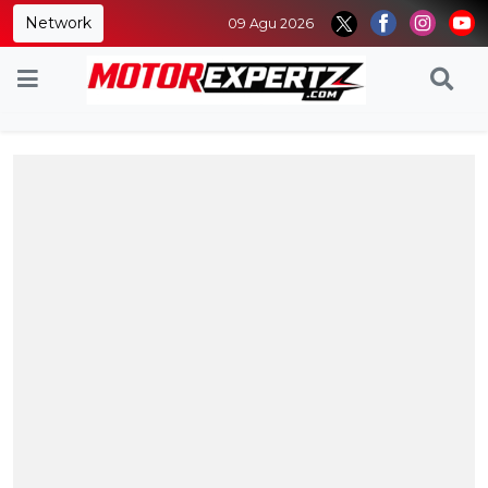
Network
09 Agu 2026