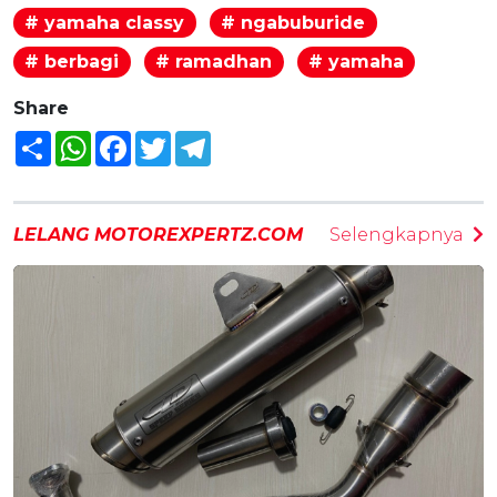
# yamaha classy
# ngabuburide
# berbagi
# ramadhan
# yamaha
Share
Share
WhatsApp
Facebook
Twitter
Telegram
LELANG MOTOREXPERTZ.COM
Selengkapnya