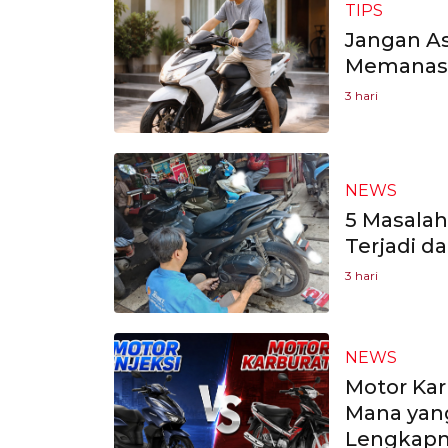
TIPS
Jangan As
Memanask
3 hari
NEWS
5 Masalah
Terjadi d
3 hari
NEWS
Motor Kar
Mana yang
Lengkap