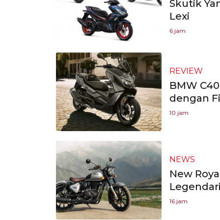
Skutik Ya
Lexi
6 jam
REVIEW
BMW C400
dengan F
10 jam
NEWS
New Royal
Legendar
16 jam