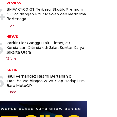
REVIEW
4
BMW C400 GT Terbaru: Skutik Premium
350 cc dengan Fitur Mewah dan Performa
Bertenaga
10 jam
NEWS
5
Parkir Liar Ganggu Lalu Lintas, 30
Kendaraan Ditindak di Jalan Sunter Karya
Jakarta Utara
12 jam
SPORT
6
Raul Fernandez Resmi Bertahan di
Trackhouse hingga 2028, Siap Hadapi Era
Baru MotoGP
14 jam