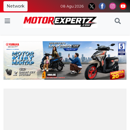
Network
08 Agu 2026