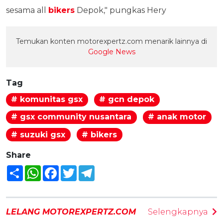
sesama all
bikers
Depok," pungkas Hery
Temukan konten motorexpertz.com menarik lainnya di
Google News
Tag
# komunitas gsx
# gcn depok
# gsx community nusantara
# anak motor
# suzuki gsx
# bikers
Share
Share
WhatsApp
Facebook
Twitter
Telegram
LELANG MOTOREXPERTZ.COM
Selengkapnya