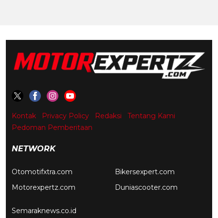
Kontak
Privacy Policy
Redaksi
Tentang Kami
Pedoman Pemberitaan
NETWORK
Otomotifxtra.com
Bikersexpert.com
Motorexpertz.com
Duniascooter.com
Semaraknews.co.id