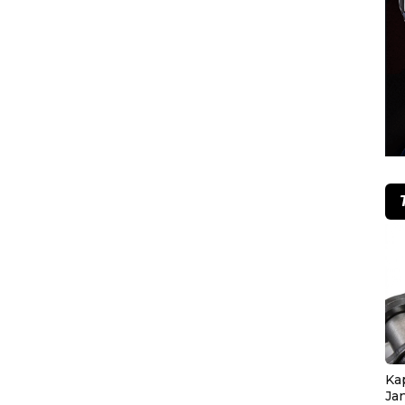
Ka
Ja