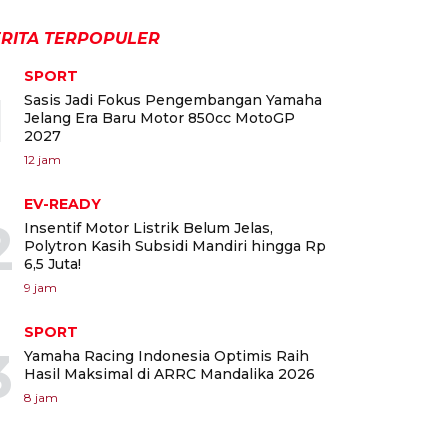
RITA TERPOPULER
SPORT
1
Sasis Jadi Fokus Pengembangan Yamaha
Jelang Era Baru Motor 850cc MotoGP
2027
12 jam
EV-READY
2
Insentif Motor Listrik Belum Jelas,
Polytron Kasih Subsidi Mandiri hingga Rp
6,5 Juta!
9 jam
SPORT
3
Yamaha Racing Indonesia Optimis Raih
Hasil Maksimal di ARRC Mandalika 2026
8 jam