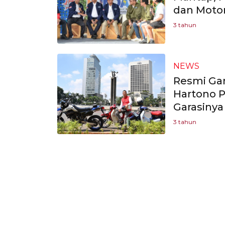
dan Motor
3 tahun
NEWS
Resmi Gan
Hartono P
Garasinya
3 tahun