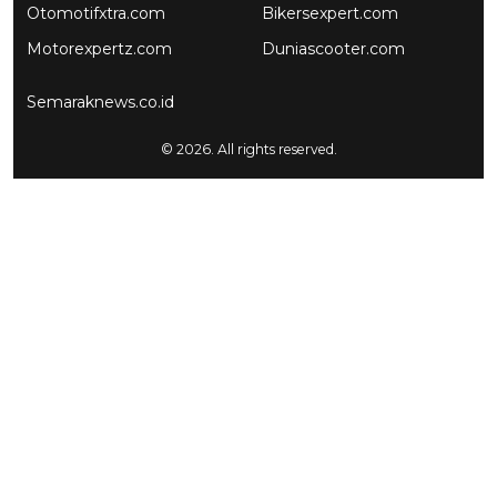
Otomotifxtra.com
Bikersexpert.com
Motorexpertz.com
Duniascooter.com
Semaraknews.co.id
© 2026. All rights reserved.