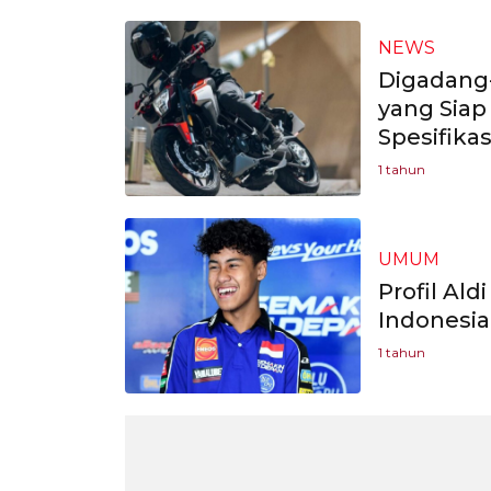
NEWS
Digadang-
yang Siap
Spesifika
1 tahun
UMUM
Profil Al
Indonesia
1 tahun