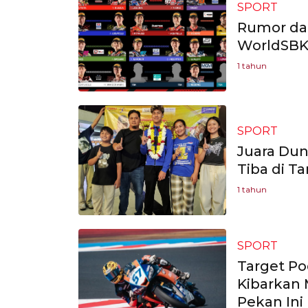
SPORT
Rumor da
WorldSBK
1 tahun
SPORT
Juara Dun
Tiba di Ta
1 tahun
SPORT
Target Po
Kibarkan 
Pekan Ini