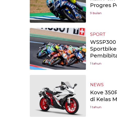
Progres P
9 bulan
SPORT
WSSP300 
Sportbike
Pembibita
1 tahun
NEWS
Kove 350R
di Kelas 
1 tahun