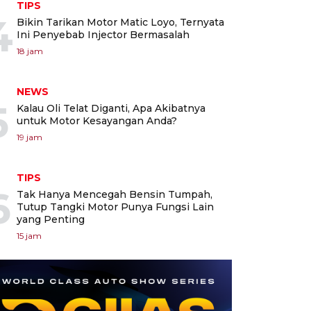
TIPS
4
Bikin Tarikan Motor Matic Loyo, Ternyata
Ini Penyebab Injector Bermasalah
18 jam
NEWS
5
Kalau Oli Telat Diganti, Apa Akibatnya
untuk Motor Kesayangan Anda?
19 jam
TIPS
6
Tak Hanya Mencegah Bensin Tumpah,
Tutup Tangki Motor Punya Fungsi Lain
yang Penting
15 jam