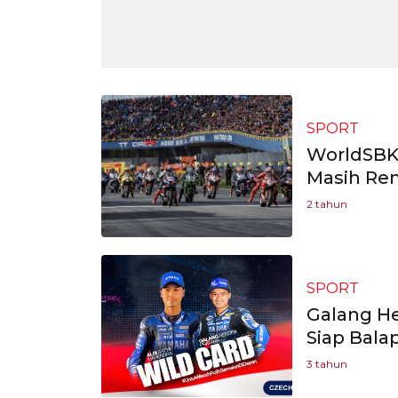
SPORT
WorldSBK 
Masih Ren
2 tahun
SPORT
Galang He
Siap Bala
3 tahun