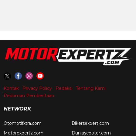
Kontak
Privacy Policy
Redaksi
Tentang Kami
Pedoman Pemberitaan
NETWORK
Otomotifxtra.com
Bikersexpert.com
Motorexpertz.com
Duniascooter.com