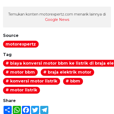
Temukan konten motorexpertz.com menarik lainnya di
Google News
Source
motorexpertz
Tag
# biaya konversi motor bbm ke listrik di braja el
# motor bbm
# braja elektrik motor
# konversi motor listrik
# bbm
# motor listrik
Share
Share
WhatsApp
Facebook
Twitter
Telegram