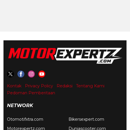
Kontak
Privacy Policy
Redaksi
Tentang Kami
Pedoman Pemberitaan
NETWORK
Otomotifxtra.com
Bikersexpert.com
Motorexpertz.com
Duniascooter.com