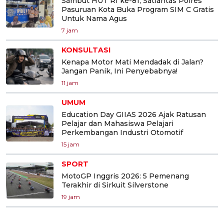
Sambut HUT RI ke-81, Satlantas Polres
Pasuruan Kota Buka Program SIM C Gratis
Untuk Nama Agus
7 jam
KONSULTASI
Kenapa Motor Mati Mendadak di Jalan?
Jangan Panik, Ini Penyebabnya!
11 jam
UMUM
Education Day GIIAS 2026 Ajak Ratusan
Pelajar dan Mahasiswa Pelajari
Perkembangan Industri Otomotif
15 jam
SPORT
MotoGP Inggris 2026: 5 Pemenang
Terakhir di Sirkuit Silverstone
19 jam