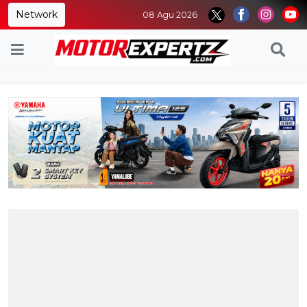
Network
08 Agu 2026