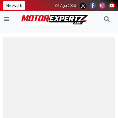
Network
09 Agu 2026