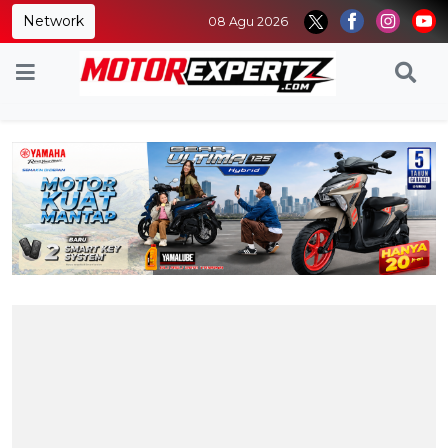
Network
08 Agu 2026