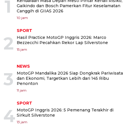
1
Kendaraan Masa Depan Mesti Pintar Kenali Risiko,
Gaikindo dan Bosch Pamerkan Fitur Keselamatan
Canggih di GIIAS 2026
10 jam
SPORT
2
Hasil Practice MotoGP Inggris 2026: Marco
Bezzecchi Pecahkan Rekor Lap Silverstone
15 jam
NEWS
3
MotoGP Mandalika 2026 Siap Dongkrak Pariwisata
dan Ekonomi, Targetkan Lebih dari 145 Ribu
Penonton
11 jam
SPORT
4
MotoGP Inggris 2026: 5 Pemenang Terakhir di
Sirkuit Silverstone
13 jam