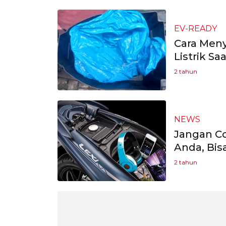
EV-READY
Cara Meny
Listrik Sa
2 tahun
NEWS
Jangan Co
Anda, Bis
2 tahun