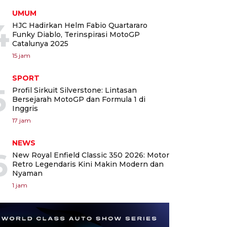
UMUM
4
HJC Hadirkan Helm Fabio Quartararo
Funky Diablo, Terinspirasi MotoGP
Catalunya 2025
15 jam
SPORT
5
Profil Sirkuit Silverstone: Lintasan
Bersejarah MotoGP dan Formula 1 di
Inggris
17 jam
NEWS
6
New Royal Enfield Classic 350 2026: Motor
Retro Legendaris Kini Makin Modern dan
Nyaman
1 jam