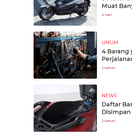
Muat Ban
4 hari
UMUM
4 Barang 
Perjalana
2 tahun
NEWS
Daftar Ba
Disimpan 
2 tahun