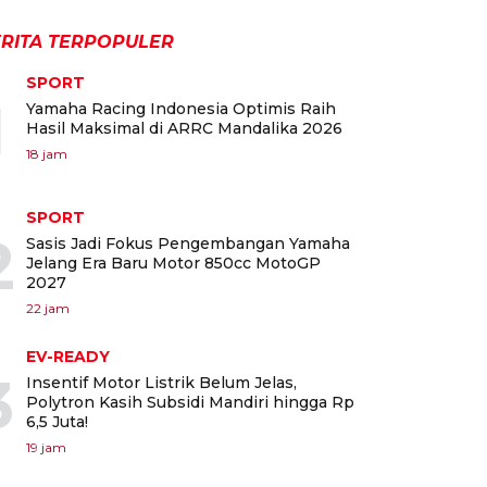
RITA TERPOPULER
SPORT
1
Yamaha Racing Indonesia Optimis Raih
Hasil Maksimal di ARRC Mandalika 2026
18 jam
SPORT
2
Sasis Jadi Fokus Pengembangan Yamaha
Jelang Era Baru Motor 850cc MotoGP
2027
22 jam
EV-READY
3
Insentif Motor Listrik Belum Jelas,
Polytron Kasih Subsidi Mandiri hingga Rp
6,5 Juta!
19 jam