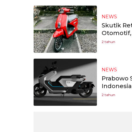
NEWS
Skutik Re
Otomotif,
2 tahun
NEWS
Prabowo 
Indonesia
2 tahun