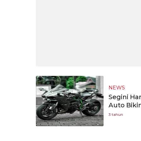
NEWS
Segini Ha
Auto Biki
3 tahun