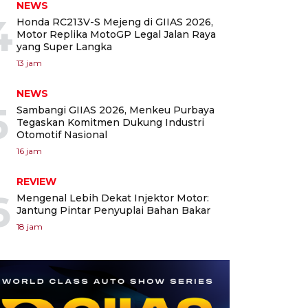
NEWS
4
Honda RC213V-S Mejeng di GIIAS 2026,
Motor Replika MotoGP Legal Jalan Raya
yang Super Langka
13 jam
NEWS
5
Sambangi GIIAS 2026, Menkeu Purbaya
Tegaskan Komitmen Dukung Industri
Otomotif Nasional
16 jam
REVIEW
6
Mengenal Lebih Dekat Injektor Motor:
Jantung Pintar Penyuplai Bahan Bakar
18 jam