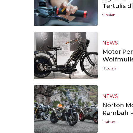
Tertulis d
9 bulan
NEWS
Motor Per
Wolfmulle
11 bulan
NEWS
Norton Mo
Rambah P
1 tahun