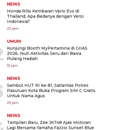
NEWS
1
Honda Rilis Kembaran Vario Evo di
Thailand, Apa Bedanya dengan Versi
Indonesia?
22 jam
UMUM
2
Kunjungi Booth MyPertamina di GIIAS
2026, Ikuti Aktivitas Seru dan Bawa
Pulang Hadiah
13 jam
NEWS
3
Sambut HUT RI ke-81, Satlantas Polres
Pasuruan Kota Buka Program SIM C Gratis
Untuk Nama Agus
23 jam
NEWS
4
Tampilan Baru, Zee JKT48 Ajak Motoran
Lagi Bersama Yamaha Fazzio Sunset Blue