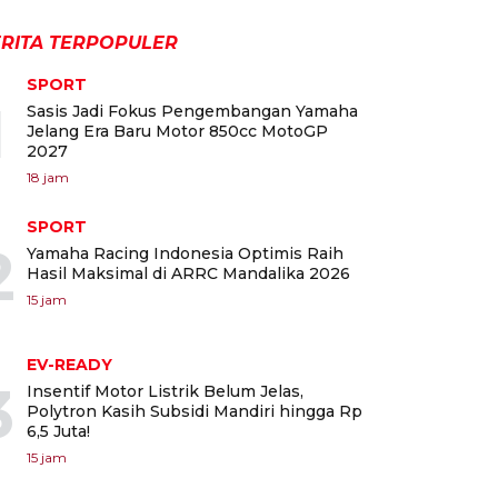
RITA TERPOPULER
SPORT
1
Sasis Jadi Fokus Pengembangan Yamaha
Jelang Era Baru Motor 850cc MotoGP
2027
18 jam
SPORT
2
Yamaha Racing Indonesia Optimis Raih
Hasil Maksimal di ARRC Mandalika 2026
15 jam
EV-READY
3
Insentif Motor Listrik Belum Jelas,
Polytron Kasih Subsidi Mandiri hingga Rp
6,5 Juta!
15 jam