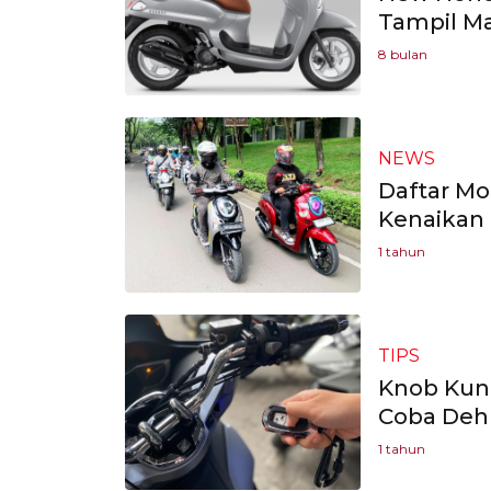
Tampil M
8 bulan
NEWS
Daftar M
Kenaikan 
1 tahun
TIPS
Knob Kun
Coba Deh
1 tahun