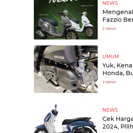
NEWS
Mengenal
Fazzio Be
2 tahun
UMUM
Yuk, Kena
Honda, Bu
2 tahun
NEWS
Cek Harg
2024, Pil