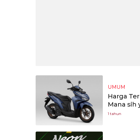
UMUM
Harga Ter
Mana sih 
1 tahun