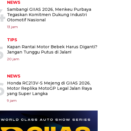
NEWS
4
Sambangi GIIAS 2026, Menkeu Purbaya
Tegaskan Komitmen Dukung Industri
Otomotif Nasional
13 jam
TIPS
5
Kapan Rantai Motor Bebek Harus Diganti?
Jangan Tunggu Putus di Jalan!
20 jam
NEWS
6
Honda RC213V-S Mejeng di GIIAS 2026,
Motor Replika MotoGP Legal Jalan Raya
yang Super Langka
9 jam