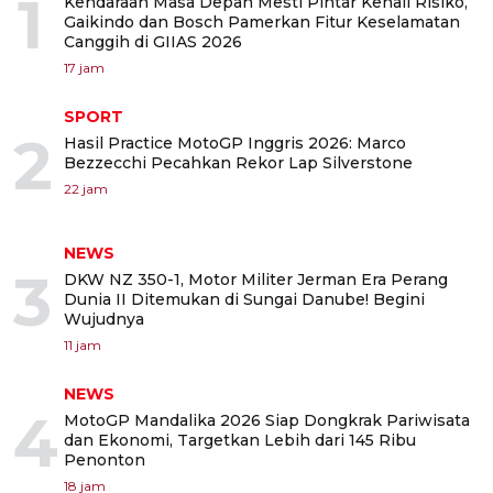
1
Kendaraan Masa Depan Mesti Pintar Kenali Risiko,
Gaikindo dan Bosch Pamerkan Fitur Keselamatan
Canggih di GIIAS 2026
17 jam
SPORT
2
Hasil Practice MotoGP Inggris 2026: Marco
Bezzecchi Pecahkan Rekor Lap Silverstone
22 jam
NEWS
3
DKW NZ 350-1, Motor Militer Jerman Era Perang
Dunia II Ditemukan di Sungai Danube! Begini
Wujudnya
11 jam
NEWS
4
MotoGP Mandalika 2026 Siap Dongkrak Pariwisata
dan Ekonomi, Targetkan Lebih dari 145 Ribu
Penonton
18 jam