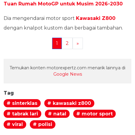
Tuan Rumah MotoGP untuk Musim 2026-2030
Dia mengendarai motor sport
Kawasaki Z800
dengan knalpot kustom dan berbagai tambahan.
1
2
»
Temukan konten motorexpertz.com menarik lainnya di
Google News
Tag
# sinterklas
# kawasaki z800
# tabrak lari
# natal
# motor sport
# viral
# polisi