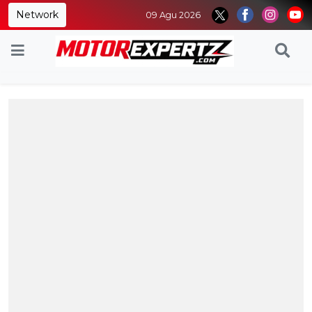
Network
09 Agu 2026