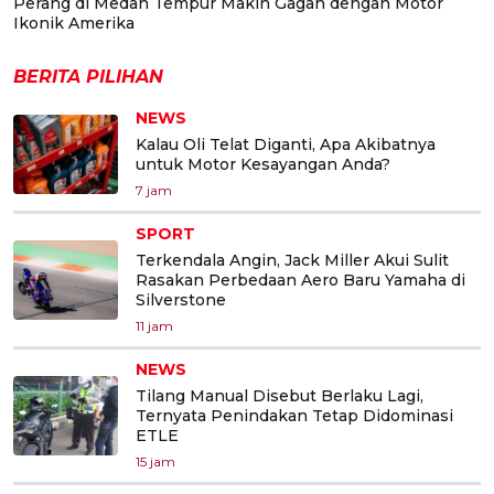
Perang di Medan Tempur Makin Gagah dengan Motor
Ikonik Amerika
BERITA PILIHAN
NEWS
Kalau Oli Telat Diganti, Apa Akibatnya
untuk Motor Kesayangan Anda?
7 jam
SPORT
Terkendala Angin, Jack Miller Akui Sulit
Rasakan Perbedaan Aero Baru Yamaha di
Silverstone
11 jam
NEWS
Tilang Manual Disebut Berlaku Lagi,
Ternyata Penindakan Tetap Didominasi
ETLE
15 jam