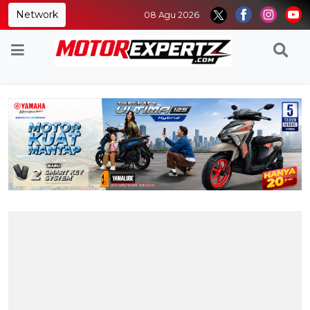
Network
08 Agu 2026