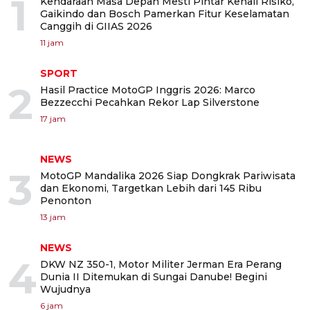
1
Kendaraan Masa Depan Mesti Pintar Kenali Risiko,
Gaikindo dan Bosch Pamerkan Fitur Keselamatan
Canggih di GIIAS 2026
11 jam
SPORT
2
Hasil Practice MotoGP Inggris 2026: Marco
Bezzecchi Pecahkan Rekor Lap Silverstone
17 jam
NEWS
3
MotoGP Mandalika 2026 Siap Dongkrak Pariwisata
dan Ekonomi, Targetkan Lebih dari 145 Ribu
Penonton
13 jam
NEWS
4
DKW NZ 350-1, Motor Militer Jerman Era Perang
Dunia II Ditemukan di Sungai Danube! Begini
Wujudnya
6 jam