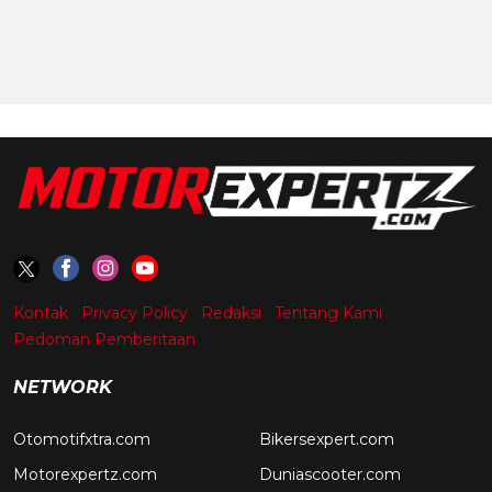
Kontak
Privacy Policy
Redaksi
Tentang Kami
Pedoman Pemberitaan
NETWORK
Otomotifxtra.com
Bikersexpert.com
Motorexpertz.com
Duniascooter.com