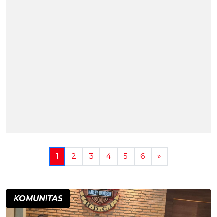
1
2
3
4
5
6
»
KOMUNITAS