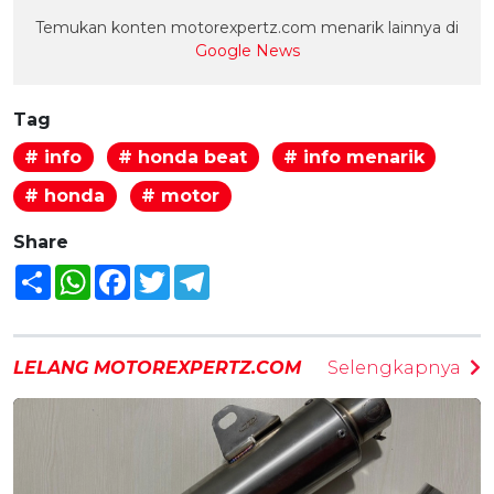
Temukan konten motorexpertz.com menarik lainnya di
Google News
Tag
# info
# honda beat
# info menarik
# honda
# motor
Share
Share
WhatsApp
Facebook
Twitter
Telegram
LELANG MOTOREXPERTZ.COM
Selengkapnya