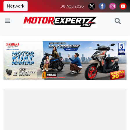
Network
08 Agu 2026