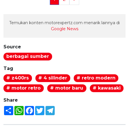
Temukan konten motorexpertz.com menarik lainnya di
Google News
Source
berbagai sumber
Tag
# z400rs
# 4 silinder
# retro modern
# motor retro
# motor baru
# kawasaki
Share
Share
WhatsApp
Facebook
Twitter
Telegram