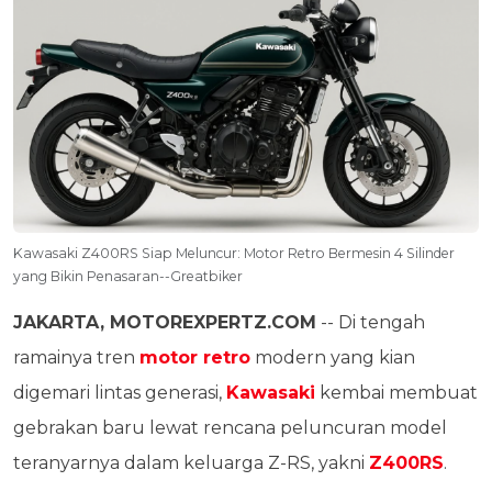
Kawasaki Z400RS Siap Meluncur: Motor Retro Bermesin 4 Silinder
yang Bikin Penasaran--Greatbiker
JAKARTA, MOTOREXPERTZ.COM
-- Di tengah
ramainya tren
motor retro
modern yang kian
digemari lintas generasi,
Kawasaki
kembai membuat
gebrakan baru lewat rencana peluncuran model
teranyarnya dalam keluarga Z-RS, yakni
Z400RS
.