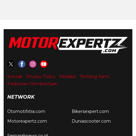
Kontak
Privacy Policy
Redaksi
Tentang Kami
Pedoman Pemberitaan
NETWORK
Otomotifxtra.com
Bikersexpert.com
Motorexpertz.com
Duniascooter.com
Semaraknews.co.id