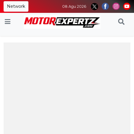
Network
08 Agu 2026