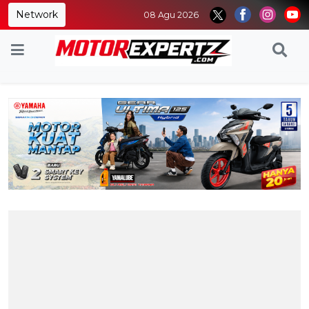
Network
08 Agu 2026