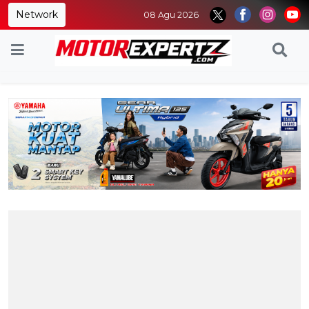
Network
08 Agu 2026