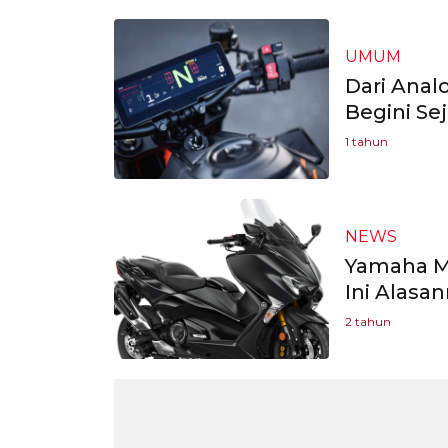
UMUM
Dari Anal
Begini Se
1 tahun
NEWS
Yamaha Ma
Ini Alasa
2 tahun