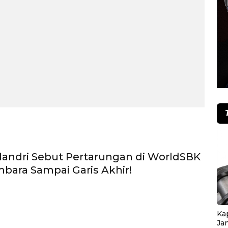
andri Sebut Pertarungan di WorldSBK
ara Sampai Garis Akhir!
Ka
Ja