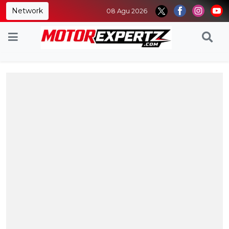
Network
08 Agu 2026