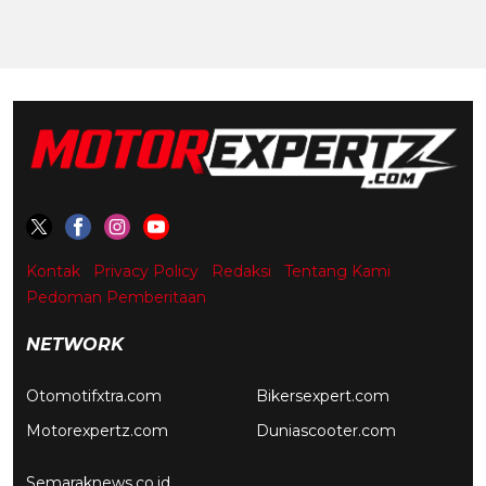
Kontak
Privacy Policy
Redaksi
Tentang Kami
Pedoman Pemberitaan
NETWORK
Otomotifxtra.com
Bikersexpert.com
Motorexpertz.com
Duniascooter.com
Semaraknews.co.id