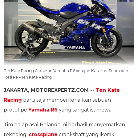
Ten Kate Racing Ciptakan Yamaha R6 dengan Karakter Suara dan
Torsi R1---Ten Kate Racing
JAKARTA, MOTOREXPERTZ.COM --
Ten Kate
Racing
baru saja memperkenalkan sebuah
prototipe
Yamaha R6
yang sangat istimewa.
Tim balap asal Belanda ini berhasil menyematkan
teknologi
crossplane
crankshaft yang ikonik.