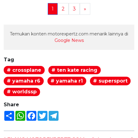
1
2
3
»
Temukan konten motorexpertz.com menarik lainnya di
Google News
Tag
# crossplane
# ten kate racing
# yamaha r6
# yamaha r1
# supersport
# worldssp
Share
Share
WhatsApp
Facebook
Twitter
Telegram