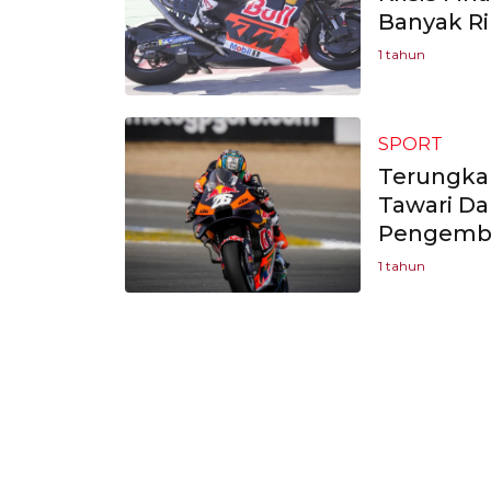
Banyak R
1 tahun
SPORT
Terungkap
Tawari Da
Pengemba
1 tahun