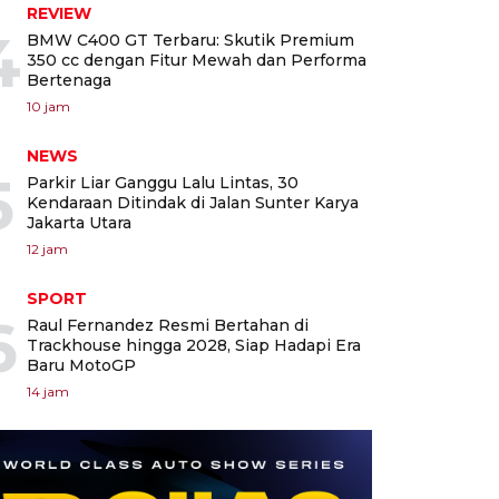
REVIEW
4
BMW C400 GT Terbaru: Skutik Premium
350 cc dengan Fitur Mewah dan Performa
Bertenaga
10 jam
NEWS
5
Parkir Liar Ganggu Lalu Lintas, 30
Kendaraan Ditindak di Jalan Sunter Karya
Jakarta Utara
12 jam
SPORT
6
Raul Fernandez Resmi Bertahan di
Trackhouse hingga 2028, Siap Hadapi Era
Baru MotoGP
14 jam