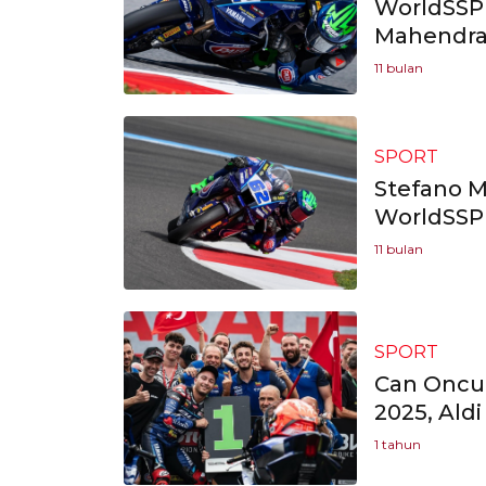
WorldSSP 2
Mahendra
11 bulan
SPORT
Stefano M
WorldSSP 
11 bulan
SPORT
Can Oncu 
2025, Ald
1 tahun