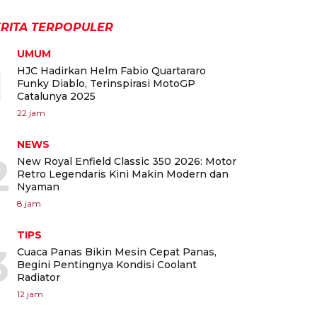
RITA TERPOPULER
UMUM
1
HJC Hadirkan Helm Fabio Quartararo
Funky Diablo, Terinspirasi MotoGP
Catalunya 2025
22 jam
NEWS
2
New Royal Enfield Classic 350 2026: Motor
Retro Legendaris Kini Makin Modern dan
Nyaman
8 jam
TIPS
3
Cuaca Panas Bikin Mesin Cepat Panas,
Begini Pentingnya Kondisi Coolant
Radiator
12 jam