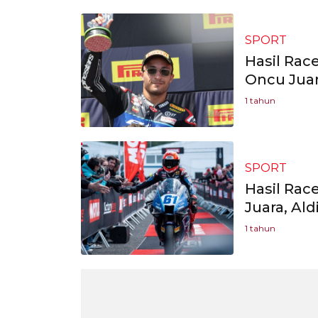
SPORT
Hasil Rac
Oncu Juar
1 tahun
SPORT
Hasil Rac
Juara, Al
1 tahun