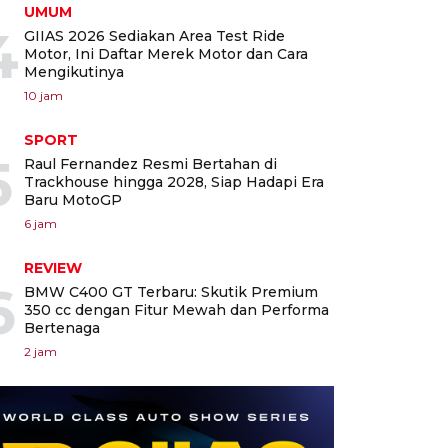
UMUM
4
GIIAS 2026 Sediakan Area Test Ride
Motor, Ini Daftar Merek Motor dan Cara
Mengikutinya
10 jam
SPORT
5
Raul Fernandez Resmi Bertahan di
Trackhouse hingga 2028, Siap Hadapi Era
Baru MotoGP
6 jam
REVIEW
6
BMW C400 GT Terbaru: Skutik Premium
350 cc dengan Fitur Mewah dan Performa
Bertenaga
2 jam