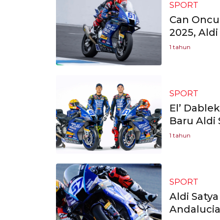
SPORT
Can Oncu
2025, Ald
1 tahun
SPORT
El’ Dable
Baru Aldi
1 tahun
SPORT
Aldi Saty
Andalucia