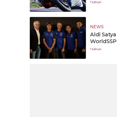
1 tahun
NEWS
Aldi Saty
WorldSSP 
1 tahun