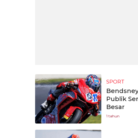
SPORT
Bendsneyd
Publik Se
Besar
1 tahun