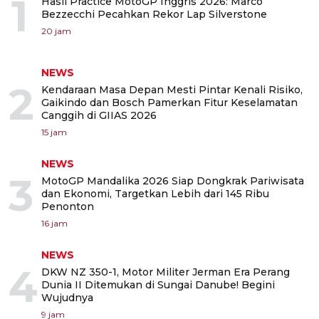
1
Hasil Practice MotoGP Inggris 2026: Marco
Bezzecchi Pecahkan Rekor Lap Silverstone
20 jam
NEWS
2
Kendaraan Masa Depan Mesti Pintar Kenali Risiko,
Gaikindo dan Bosch Pamerkan Fitur Keselamatan
Canggih di GIIAS 2026
15 jam
NEWS
3
MotoGP Mandalika 2026 Siap Dongkrak Pariwisata
dan Ekonomi, Targetkan Lebih dari 145 Ribu
Penonton
16 jam
NEWS
4
DKW NZ 350-1, Motor Militer Jerman Era Perang
Dunia II Ditemukan di Sungai Danube! Begini
Wujudnya
9 jam