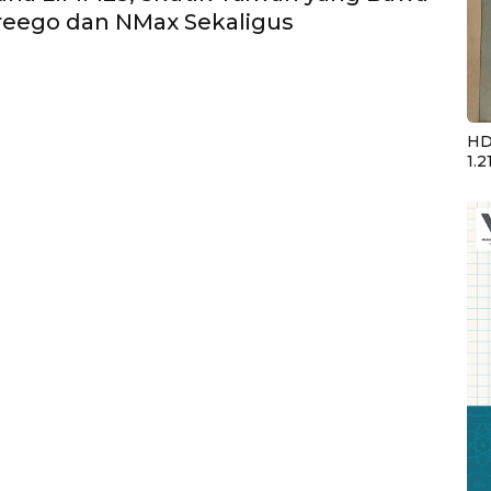
reego dan NMax Sekaligus
HD
1.2