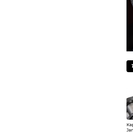
Ka
Ja