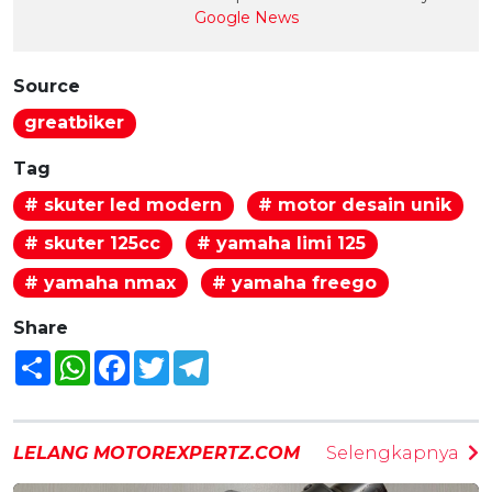
Google News
Source
greatbiker
Tag
# skuter led modern
# motor desain unik
# skuter 125cc
# yamaha limi 125
# yamaha nmax
# yamaha freego
Share
Share
WhatsApp
Facebook
Twitter
Telegram
LELANG MOTOREXPERTZ.COM
Selengkapnya