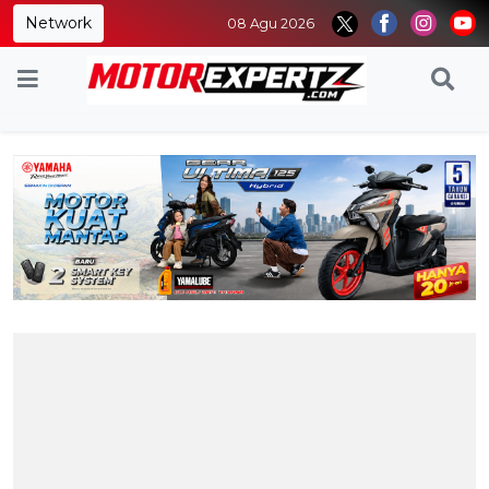
Network
08 Agu 2026