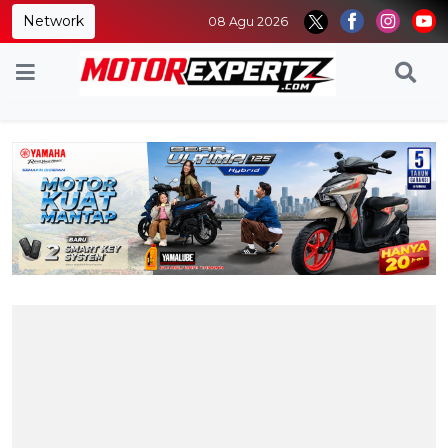
Network
08 Agu 2026