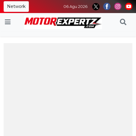
Network
06 Agu 2026