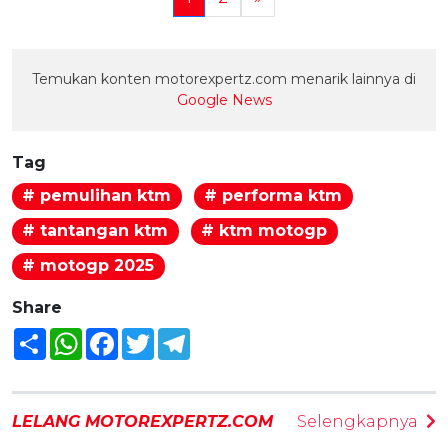
Temukan konten motorexpertz.com menarik lainnya di
Google News
Tag
# pemulihan ktm
# performa ktm
# tantangan ktm
# ktm motogp
# motogp 2025
Share
Share
WhatsApp
Facebook
Twitter
Telegram
LELANG MOTOREXPERTZ.COM
Selengkapnya