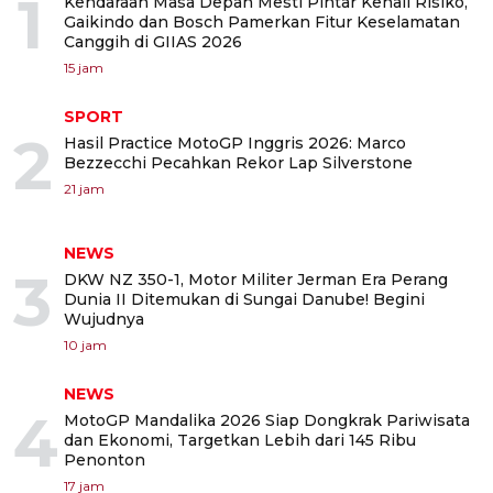
1
Kendaraan Masa Depan Mesti Pintar Kenali Risiko,
Gaikindo dan Bosch Pamerkan Fitur Keselamatan
Canggih di GIIAS 2026
15 jam
SPORT
2
Hasil Practice MotoGP Inggris 2026: Marco
Bezzecchi Pecahkan Rekor Lap Silverstone
21 jam
NEWS
3
DKW NZ 350-1, Motor Militer Jerman Era Perang
Dunia II Ditemukan di Sungai Danube! Begini
Wujudnya
10 jam
NEWS
4
MotoGP Mandalika 2026 Siap Dongkrak Pariwisata
dan Ekonomi, Targetkan Lebih dari 145 Ribu
Penonton
17 jam