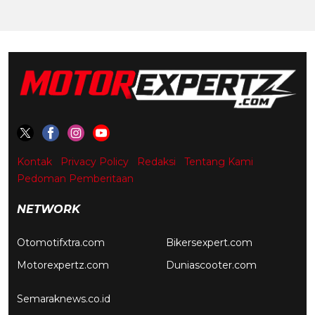
Kontak
Privacy Policy
Redaksi
Tentang Kami
Pedoman Pemberitaan
NETWORK
Otomotifxtra.com
Bikersexpert.com
Motorexpertz.com
Duniascooter.com
Semaraknews.co.id