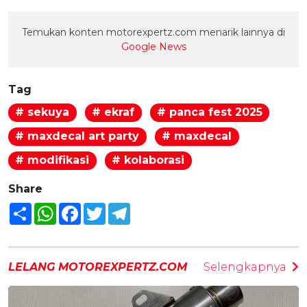
Temukan konten motorexpertz.com menarik lainnya di
Google News
Tag
# sekuya
# ekraf
# panca fest 2025
# maxdecal art party
# maxdecal
# modifikasi
# kolaborasi
Share
Share
WhatsApp
Facebook
Twitter
Telegram
LELANG MOTOREXPERTZ.COM
Selengkapnya