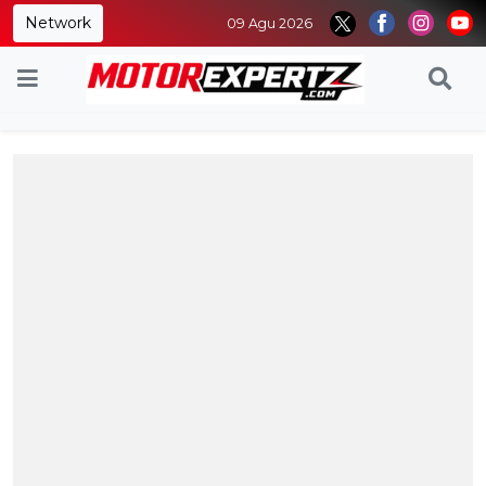
Network
09 Agu 2026