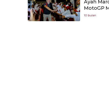
Ayah Mar
MotoGP M
10 bulan