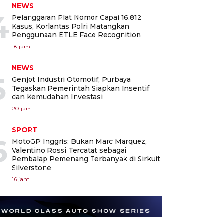
NEWS
4
Pelanggaran Plat Nomor Capai 16.812
Kasus, Korlantas Polri Matangkan
Penggunaan ETLE Face Recognition
18 jam
NEWS
5
Genjot Industri Otomotif, Purbaya
Tegaskan Pemerintah Siapkan Insentif
dan Kemudahan Investasi
20 jam
SPORT
6
MotoGP Inggris: Bukan Marc Marquez,
Valentino Rossi Tercatat sebagai
Pembalap Pemenang Terbanyak di Sirkuit
Silverstone
16 jam