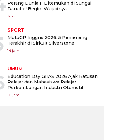
4
Perang Dunia II Ditemukan di Sungai
Danube! Begini Wujudnya
6 jam
SPORT
5
MotoGP Inggris 2026: 5 Pemenang
Terakhir di Sirkuit Silverstone
14 jam
UMUM
6
Education Day GIIAS 2026 Ajak Ratusan
Pelajar dan Mahasiswa Pelajari
Perkembangan Industri Otomotif
10 jam