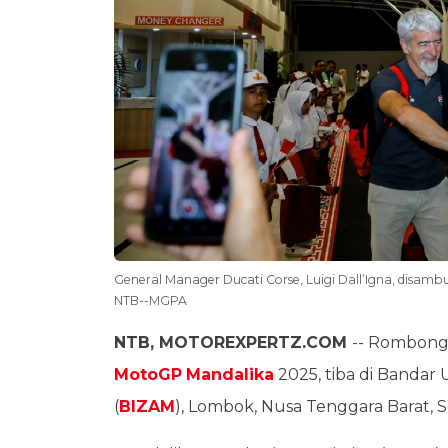
General Manager Ducati Corse, Luigi Dall’Igna, disamb
NTB--MGPA
NTB
, MOTOREXPERTZ.COM
-- Rombon
MotoGP
Mandalika
2025, tiba di Bandar 
(
BIZAM
), Lombok, Nusa Tenggara Barat, S