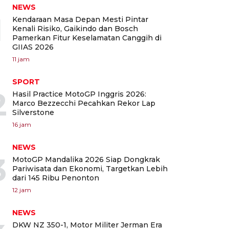
NEWS
1
Kendaraan Masa Depan Mesti Pintar
Kenali Risiko, Gaikindo dan Bosch
Pamerkan Fitur Keselamatan Canggih di
GIIAS 2026
11 jam
SPORT
2
Hasil Practice MotoGP Inggris 2026:
Marco Bezzecchi Pecahkan Rekor Lap
Silverstone
16 jam
NEWS
3
MotoGP Mandalika 2026 Siap Dongkrak
Pariwisata dan Ekonomi, Targetkan Lebih
dari 145 Ribu Penonton
12 jam
NEWS
DKW NZ 350-1, Motor Militer Jerman Era