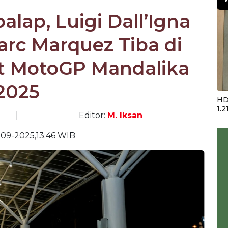
lap, Luigi Dall’Igna
rc Marquez Tiba di
 MotoGP Mandalika
2025
HD
1.2
|
Editor:
M. Iksan
-09-2025,13:46 WIB