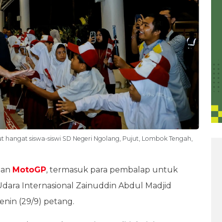
ut hangat siswa-siswi SD Negeri Ngolang, Pujut, Lombok Tengah,
gan
MotoGP
, termasuk para pembalap untuk
Udara Internasional Zainuddin Abdul Madjid
enin (29/9) petang.